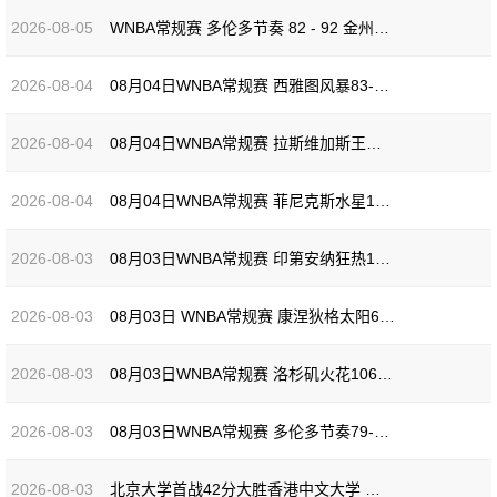
2026-08-05
WNBA常规赛 多伦多节奏 82 - 92 金州女武神 全场集锦
2026-08-04
08月04日WNBA常规赛 西雅图风暴83-95纽约自由人 全场集锦
2026-08-04
08月04日WNBA常规赛 拉斯维加斯王牌109-87亚特兰大梦想 全场集锦
2026-08-04
08月04日WNBA常规赛 菲尼克斯水星106-101芝加哥天空 全场集锦
2026-08-03
08月03日WNBA常规赛 印第安纳狂热100-108明尼苏达山猫 全场集锦
2026-08-03
08月03日 WNBA常规赛 康涅狄格太阳63-83达拉斯飞翼 全场集锦
2026-08-03
08月03日WNBA常规赛 洛杉矶火花106-101波特兰火焰 全场集锦
2026-08-03
08月03日WNBA常规赛 多伦多节奏79-96金州女武神 全场集锦
2026-08-03
北京大学首战42分大胜香港中文大学 张宝文昂萨尔均砍下16分