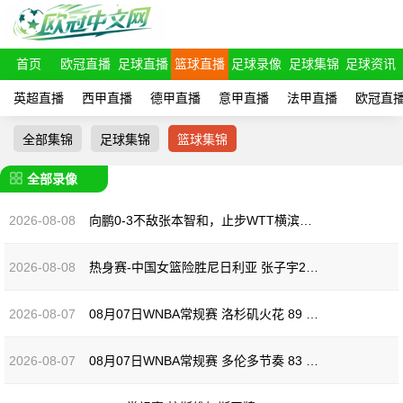
首页
欧冠直播
足球直播
篮球直播
足球录像
足球集锦
足球资讯
英超直播
西甲直播
德甲直播
意甲直播
法甲直播
欧冠直
全部集锦
足球集锦
篮球集锦
全部录像
2026-08-08
向鹏0-3不敌张本智和，止步WTT横滨冠军赛男单16强
2026-08-08
热身赛-中国女篮险胜尼日利亚 张子宇24+11 杨舒予12+6
2026-08-07
08月07日WNBA常规赛 洛杉矶火花 89 - 82 明尼苏达山猫 全场集锦
2026-08-07
08月07日WNBA常规赛 多伦多节奏 83 - 97 波特兰火焰 集锦