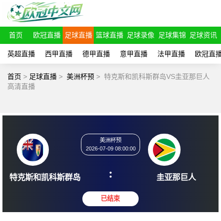
首页
欧冠直播
足球直播
篮球直播
足球录像
足球集锦
足球资讯
英超直播
西甲直播
德甲直播
意甲直播
法甲直播
欧冠直
首页
>
足球直播
>
美洲杯预
>
特克斯和凯科斯群岛VS圭亚那巨人
高清直播
美洲杯预
2026-07-09 08:00:00
:
特克斯和凯科斯群岛
圭亚那