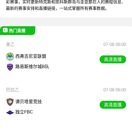
彩赛事，实时更新特克斯和凯科斯群岛与圭亚那巨人的赛程信息、
最新的赛事安排和直播链接，一站式掌握所有赛事数据。
热门直播
美乙
07-08 06:00
西弗吉尼亚联盟
高清直播
路易斯维尔城B队
巴拉乙
07-08 06:00
谭贝塔里竞技
高清直播
独立FBC