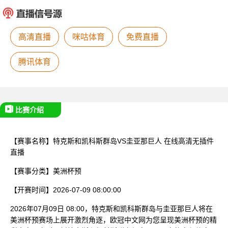
已结束
高清直播
咪咕体育
免费直播
腾讯体育
比赛介绍
【赛事名称】
特克斯和凯科斯群岛VS圭亚那巨人
在线高清无插件
直播
【赛事分类】
美洲杯预
【开赛时间】
2026-07-09 08:00:00
2026年07月09日 08:00，特克斯和凯科斯群岛与圭亚那巨人将在
美洲杯预赛场上展开激烈角逐，欧冠中文网为您呈现美洲杯预的精