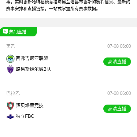
事，实时更新哈特福德竞技与奥兰治县布鲁斯的赛程信息、最新的
赛事安排和直播链接，一站式掌握所有赛事数据。
热门直播
美乙
07-08 06:00
西弗吉尼亚联盟
高清直播
路易斯维尔城B队
巴拉乙
07-08 06:00
谭贝塔里竞技
高清直播
独立FBC