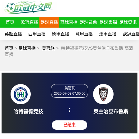
首页
欧冠直播
足球直播
篮球直播
足球录像
足球集锦
足球资讯
英超直播
西甲直播
德甲直播
意甲直播
法甲直播
欧冠直
首页
>
足球直播
>
美冠联
>
哈特福德竞技VS奥兰治县布鲁斯 高清
直播
美冠联
2026-07-09 07:00:00
:
哈特福德竞技
奥兰治县