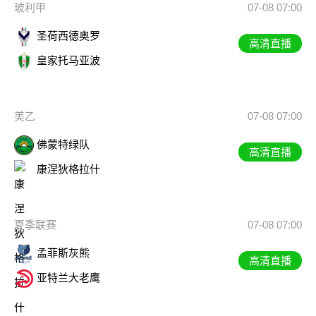
玻利甲
07-08 07:00
圣荷西德奥罗
高清直播
皇家托马亚波
美乙
07-08 07:00
佛蒙特绿队
高清直播
康涅狄格拉什
夏季联赛
07-08 07:00
孟菲斯灰熊
高清直播
亚特兰大老鹰