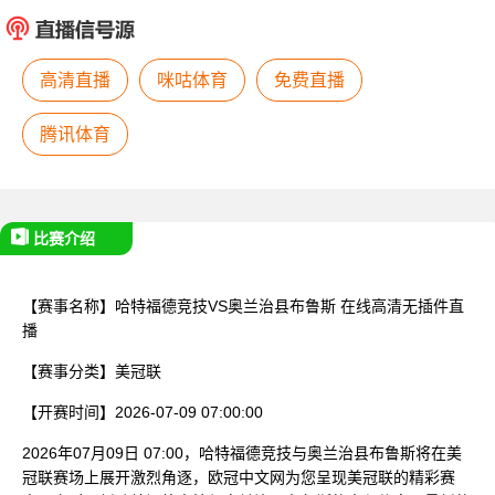
已结束
高清直播
咪咕体育
免费直播
腾讯体育
比赛介绍
【赛事名称】
哈特福德竞技VS奥兰治县布鲁斯
在线高清无插件直
播
【赛事分类】
美冠联
【开赛时间】
2026-07-09 07:00:00
2026年07月09日 07:00，哈特福德竞技与奥兰治县布鲁斯将在美
冠联赛场上展开激烈角逐，欧冠中文网为您呈现美冠联的精彩赛