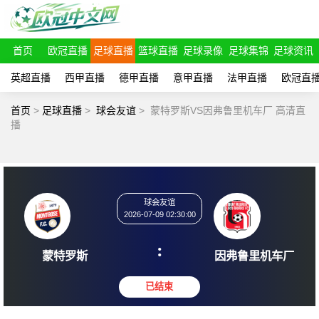
首页
欧冠直播
足球直播
篮球直播
足球录像
足球集锦
足球资讯
英超直播
西甲直播
德甲直播
意甲直播
法甲直播
欧冠直
首页
>
足球直播
>
球会友谊
>
蒙特罗斯VS因弗鲁里机车厂 高清直
播
球会友谊
2026-07-09 02:30:00
:
蒙特罗斯
因弗鲁里