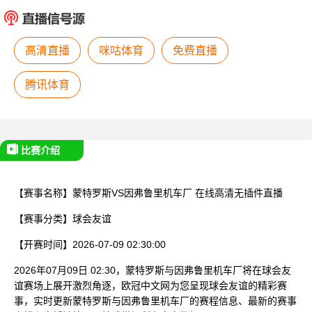
已结束
高清直播
咪咕体育
免费直播
腾讯体育
比赛介绍
【赛事名称】
蒙特罗斯VS因弗鲁里机车厂
在线高清无插件直播
【赛事分类】
球会友谊
【开赛时间】
2026-07-09 02:30:00
2026年07月09日 02:30，蒙特罗斯与因弗鲁里机车厂将在球会友
谊赛场上展开激烈角逐，欧冠中文网为您呈现球会友谊的精彩赛
事，实时更新蒙特罗斯与因弗鲁里机车厂的赛程信息、最新的赛事