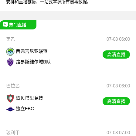
安排和直播链接，一站式掌握所有赛事数据。
热门直播
美乙
07-08 06:00
西弗吉尼亚联盟
高清直播
路易斯维尔城B队
巴拉乙
07-08 06:00
谭贝塔里竞技
高清直播
独立FBC
玻利甲
07-08 07:00