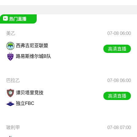
热门直播
美乙
07-08 06:00
西弗吉尼亚联盟
高清直播
路易斯维尔城B队
巴拉乙
07-08 06:00
谭贝塔里竞技
高清直播
独立FBC
玻利甲
07-08 07:00