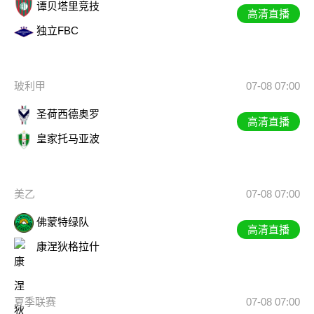
谭贝塔里竞技
高清直播
独立FBC
玻利甲
07-08 07:00
圣荷西德奥罗
高清直播
皇家托马亚波
美乙
07-08 07:00
佛蒙特绿队
高清直播
康涅狄格拉什
夏季联赛
07-08 07:00