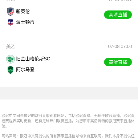
新英伦
高清直播
波士顿市
美乙
07-08 07:00
旧金山格伦斯SC
高清直播
阿尔马登
欧冠中文网是最好的欧冠直播观看网站，包括欧冠直播、无插件欧冠直播，欧冠直
播赛程表实时更新，还有足球热门联赛直播，为您带来高清流畅的欧冠赛事直播体
验。
网站声明：欧冠中文网提供的所有赛事直播信号均来自互联网，我们本身不提供任