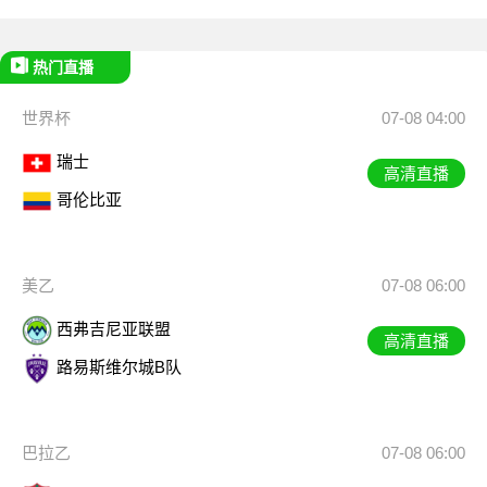
热门直播
世界杯
07-08 04:00
瑞士
高清直播
哥伦比亚
美乙
07-08 06:00
西弗吉尼亚联盟
高清直播
路易斯维尔城B队
巴拉乙
07-08 06:00