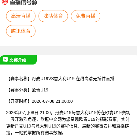
已结束
高清直播
咪咕体育
免费直播
腾讯体育
比赛介绍
【赛事名称】
丹麦U19VS意大利U19
在线高清无插件直播
【赛事分类】
欧青U19
【开赛时间】
2026-07-08 21:00:00
2026年07月08日 21:00，丹麦U19与意大利U19将在欧青U19赛场
上展开激烈角逐，欧冠中文网为您呈现欧青U19的精彩赛事，实时
更新丹麦U19与意大利U19的赛程信息、最新的赛事安排和直播链
接，一站式掌握所有赛事数据。