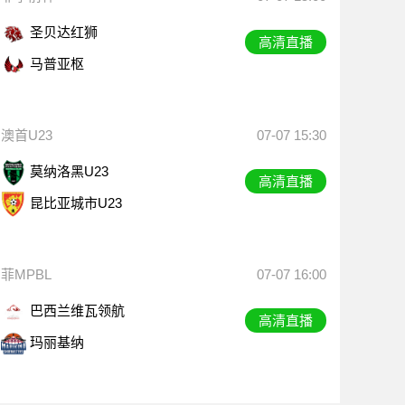
圣贝达红狮
高清直播
马普亚枢
澳首U23
07-07 15:30
莫纳洛黑U23
高清直播
昆比亚城市U23
菲MPBL
07-07 16:00
巴西兰维瓦领航
高清直播
玛丽基纳