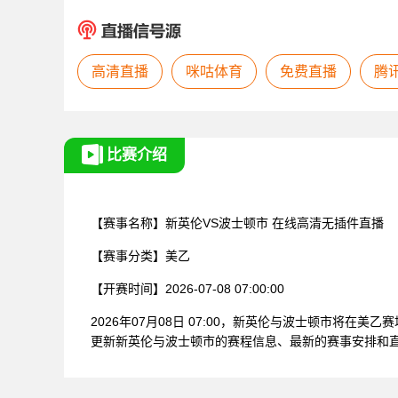
高清直播
咪咕体育
免费直播
腾
比赛介绍
【赛事名称】
新英伦VS波士顿市
在线高清无插件直播
【赛事分类】
美乙
【开赛时间】
2026-07-08 07:00:00
2026年07月08日 07:00，新英伦与波士顿市将
更新新英伦与波士顿市的赛程信息、最新的赛事安排和