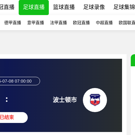
冠直播
足球直播
篮球直播
足球录像
足球集锦
德甲直播
意甲直播
法甲直播
欧冠直播
中超直播
欧国联
-07-08 07:00:00
:
波士顿市
已结束