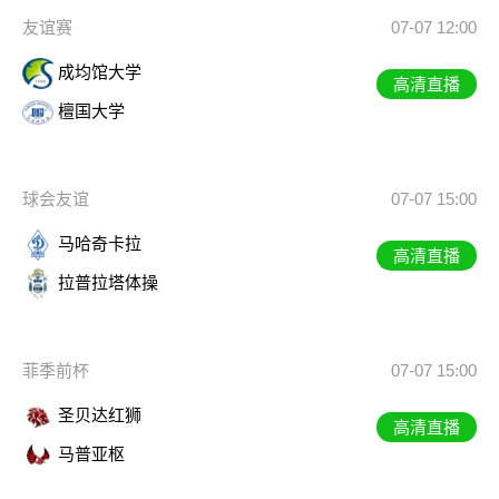
友谊赛
07-07 12:00
成均馆大学
高清直播
檀国大学
球会友谊
07-07 15:00
马哈奇卡拉
高清直播
拉普拉塔体操
菲季前杯
07-07 15:00
圣贝达红狮
高清直播
马普亚枢