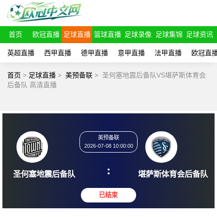
首页
欧冠直播
足球直播
篮球直播
足球录像
足球集锦
足球资讯
英超直播
西甲直播
德甲直播
意甲直播
法甲直播
欧冠直
首页
>
足球直播
>
美预备联
>
圣何塞地震后备队VS堪萨斯体育会
后备队 高清直播
美预备联
2026-07-08 10:00:00
:
圣何塞地震后备队
堪萨斯体育