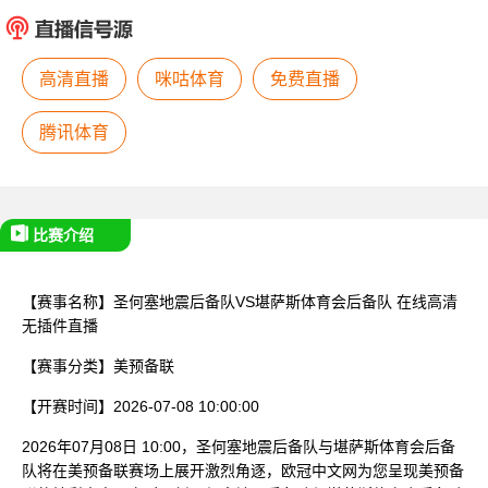
已结束
高清直播
咪咕体育
免费直播
腾讯体育
比赛介绍
【赛事名称】
圣何塞地震后备队VS堪萨斯体育会后备队
在线高清
无插件直播
【赛事分类】
美预备联
【开赛时间】
2026-07-08 10:00:00
2026年07月08日 10:00，圣何塞地震后备队与堪萨斯体育会后备
队将在美预备联赛场上展开激烈角逐，欧冠中文网为您呈现美预备