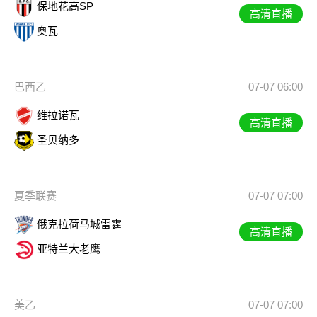
保地花高SP
高清直播
奥瓦
巴西乙
07-07 06:00
维拉诺瓦
高清直播
圣贝纳多
夏季联赛
07-07 07:00
俄克拉荷马城雷霆
高清直播
亚特兰大老鹰
美乙
07-07 07:00