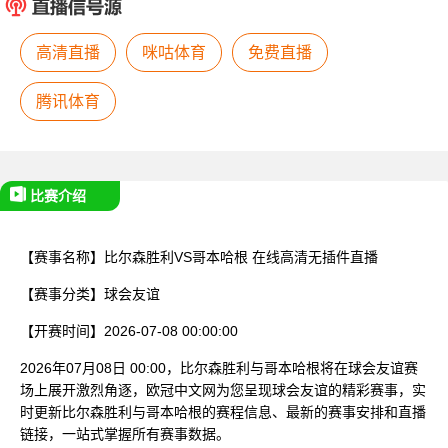
已结束
高清直播
咪咕体育
免费直播
腾讯体育
比赛介绍
【赛事名称】
比尔森胜利VS哥本哈根
在线高清无插件直播
【赛事分类】
球会友谊
【开赛时间】
2026-07-08 00:00:00
2026年07月08日 00:00，比尔森胜利与哥本哈根将在球会友谊赛
场上展开激烈角逐，欧冠中文网为您呈现球会友谊的精彩赛事，实
时更新比尔森胜利与哥本哈根的赛程信息、最新的赛事安排和直播
链接，一站式掌握所有赛事数据。