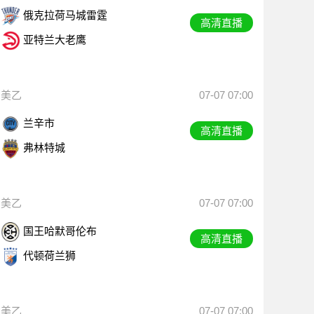
俄克拉荷马城雷霆
高清直播
亚特兰大老鹰
美乙
07-07 07:00
兰辛市
高清直播
弗林特城
美乙
07-07 07:00
国王哈默哥伦布
高清直播
代顿荷兰狮
美乙
07-07 07:00