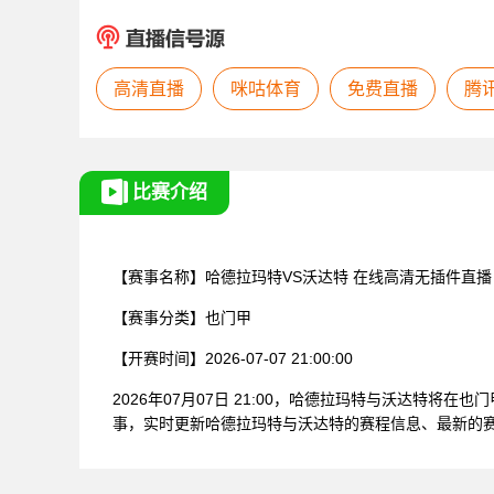
高清直播
咪咕体育
免费直播
腾
比赛介绍
【赛事名称】
哈德拉玛特VS沃达特
在线高清无插件直播
【赛事分类】
也门甲
【开赛时间】
2026-07-07 21:00:00
2026年07月07日 21:00，哈德拉玛特与沃达特
事，实时更新哈德拉玛特与沃达特的赛程信息、最新的