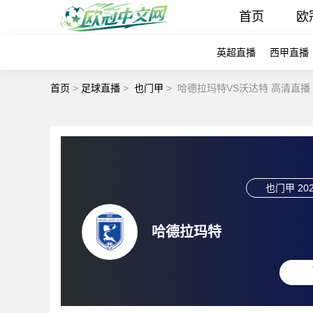
首页
欧
英超直播
西甲直播
首页
>
足球直播
>
也门甲
>
哈德拉玛特VS沃达特 高清直播
也门甲
202
哈德拉玛特