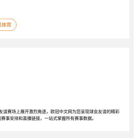
讯体育
将在球会友谊赛场上展开激烈角逐，欧冠中文网为您呈现球会友谊的精彩
的赛事安排和直播链接，一站式掌握所有赛事数据。