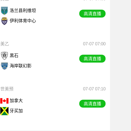
洛兰县利维坦
高清直播
伊利体育中心
美乙
07-07 07:00
黑石
高清直播
海岸联幻影
世美预
07-07 07:10
加拿大
高清直播
牙买加