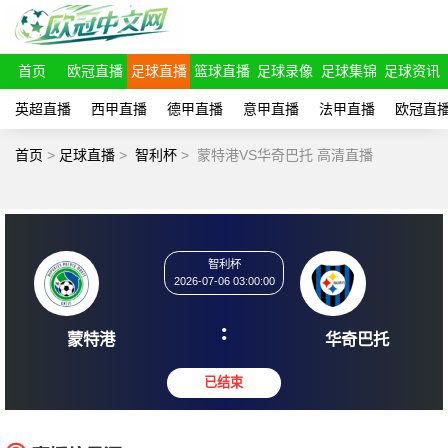
首页
欧冠直播
足球直播
篮球直播
足球录像
足球集锦
足球资讯
英超直播
西甲直播
德甲直播
意甲直播
法甲直播
欧冠直
首页
>
足球直播
>
智利杯
>
蒙特港VS华奇巴托 高清直播
智利杯
2026-07-06 03:00:00
:
蒙特港
华奇