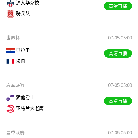
渥太华竞技
高清直播
骑兵队
世界杯
07-05 05:00
巴拉圭
高清直播
法国
夏季联赛
07-05 05:00
犹他爵士
高清直播
亚特兰大老鹰
夏季联赛
07-05 05:00