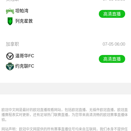
坦帕湾
高清直播
列克星敦
加拿职
07-05 06:00
温哥华FC
高清直播
约克联FC
欧冠中文网是最好的欧冠直播观看网站，包括欧冠直播、无插件欧冠直播，欧冠直
播赛程表实时更新，还有足球热门联赛直播，为您带来高清流畅的欧冠赛事直播体
验。
网站声明：欧冠中文网提供的所有赛事直播信号均来自互联网，我们本身不提供任