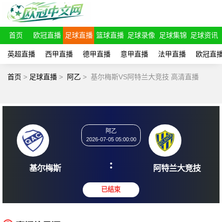
首页
欧冠直播
足球直播
篮球直播
足球录像
足球集锦
足球资讯
英超直播
西甲直播
德甲直播
意甲直播
法甲直播
欧冠直
首页
>
足球直播
>
阿乙
>
基尔梅斯VS阿特兰大竞技 高清直播
阿乙
2026-07-05 05:00:00
:
基尔梅斯
阿特兰