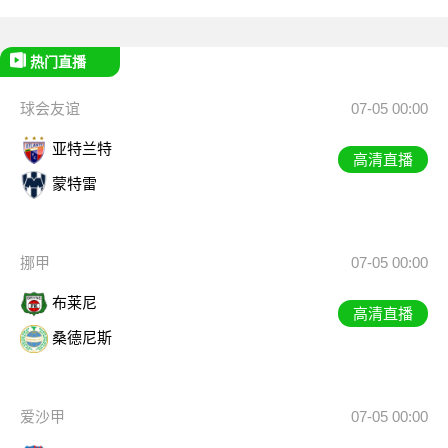
热门直播
球会友谊
07-05 00:00
亚特兰特
高清直播
蒙特雷
挪甲
07-05 00:00
布莱尼
高清直播
桑德尼斯
爱沙甲
07-05 00:00