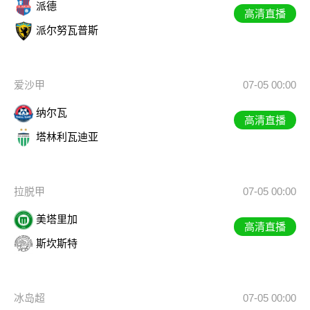
派德
高清直播
派尔努瓦普斯
爱沙甲
07-05 00:00
纳尔瓦
高清直播
塔林利瓦迪亚
拉脱甲
07-05 00:00
美塔里加
高清直播
斯坎斯特
冰岛超
07-05 00:00