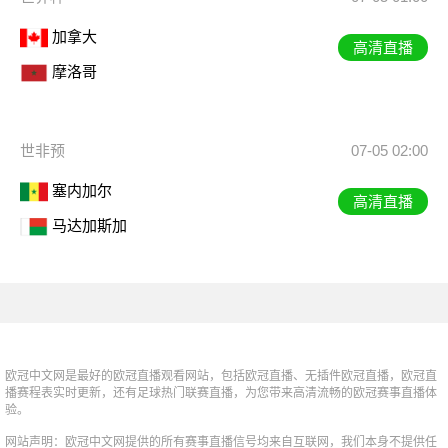
加拿大
高清直播
摩洛哥
世非预
07-05 02:00
塞内加尔
高清直播
马达加斯加
欧冠中文网是最好的欧冠直播观看网站，包括欧冠直播、无插件欧冠直播，欧冠直
播赛程表实时更新，还有足球热门联赛直播，为您带来高清流畅的欧冠赛事直播体
验。
网站声明：欧冠中文网提供的所有赛事直播信号均来自互联网，我们本身不提供任