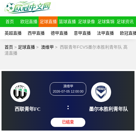
首页
欧冠直播
足球直播
篮球直播
足球录像
足球集锦
足球资讯
英超直播
西甲直播
德甲直播
意甲直播
法甲直播
欧冠直
首页
>
足球直播
>
澳维甲
>
西联青年FCVS墨尔本胜利青年队 高
清直播
澳维甲
2026-07-05 12:00:00
:
西联青年FC
墨尔本胜