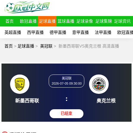
首页
欧冠直播
足球直播
篮球直播
足球录像
足球集锦
足球资讯
英超直播
西甲直播
德甲直播
意甲直播
法甲直播
欧冠直
首页
>
足球直播
>
美冠联
>
新墨西哥联VS奥克兰根 高清直播
美冠联
2026-07-05 09:30:00
:
新墨西哥联
奥克