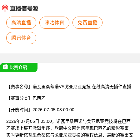
已结束
高清直播
咪咕体育
免费直播
腾讯体育
比赛介绍
【赛事名称】
诺瓦里桑蒂诺VS戈亚尼亚竞技
在线高清无插件直播
【赛事分类】
巴西乙
【开赛时间】
2026-07-05 03:00:00
2026年07月05日 03:00，诺瓦里桑蒂诺与戈亚尼亚竞技将在巴西
乙赛场上展开激烈角逐，欧冠中文网为您呈现巴西乙的精彩赛事，
实时更新诺瓦里桑蒂诺与戈亚尼亚竞技的赛程信息、最新的赛事安