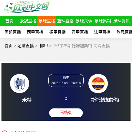
首页
欧冠直播
足球直播
篮球直播
足球录像
足球集锦
足球资讯
英超直播
西甲直播
德甲直播
意甲直播
法甲直播
欧冠直
首页
>
足球直播
>
挪甲
>
禾特VS斯托姆加斯特 高清直播
挪甲
2026-07-04 22:00:00
:
禾特
斯托姆