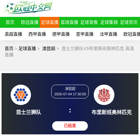
首页
欧冠直播
足球直播
篮球直播
足球录像
足球集锦
足球资讯
英超直播
西甲直播
德甲直播
意甲直播
法甲直播
欧冠直
首页
>
足球直播
>
澳昆超
>
昆士兰狮队VS布里斯班奥林匹克 高清
直播
澳昆超
2026-07-04 17:30:00
:
昆士兰狮队
布里斯班