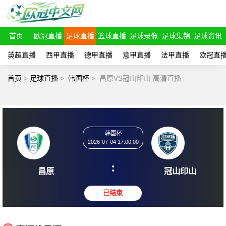
首页
欧冠直播
足球直播
篮球直播
足球录像
足球集锦
足球资讯
英超直播
西甲直播
德甲直播
意甲直播
法甲直播
欧冠直
首页
>
足球直播
>
韩国杯
>
昌原VS冠山印山 高清直播
韩国杯
2026-07-04 17:00:00
:
昌原
冠山