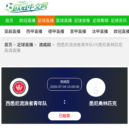
首页
欧冠直播
足球直播
篮球直播
足球录像
足球集锦
足球资讯
英超直播
西甲直播
德甲直播
意甲直播
法甲直播
欧冠直
首页
>
足球直播
>
澳威超
>
西悉尼流浪者青年队VS悉尼奥林匹克
高清直播
澳威超
2026-07-04 13:00:00
:
西悉尼流浪者青年队
悉尼奥