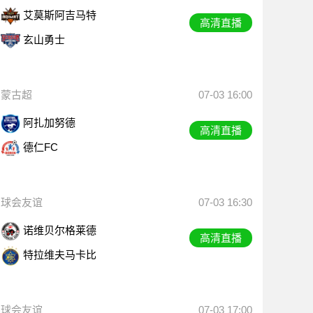
艾莫斯阿吉马特
高清直播
玄山勇士
蒙古超
07-03 16:00
阿扎加努德
高清直播
德仁FC
球会友谊
07-03 16:30
诺维贝尔格莱德
高清直播
特拉维夫马卡比
球会友谊
07-03 17:00