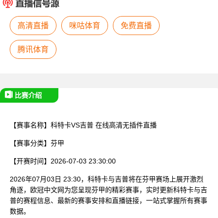
已结束
高清直播
咪咕体育
免费直播
腾讯体育
比赛介绍
【赛事名称】
科特卡VS吉普
在线高清无插件直播
【赛事分类】
芬甲
【开赛时间】
2026-07-03 23:30:00
2026年07月03日 23:30，科特卡与吉普将在芬甲赛场上展开激烈
角逐，欧冠中文网为您呈现芬甲的精彩赛事，实时更新科特卡与吉
普的赛程信息、最新的赛事安排和直播链接，一站式掌握所有赛事
数据。