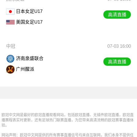
日本女足U17
高清直播
美国女足U17
中冠
07-03 16:00
济南泉盛联合
高清直播
广州醒派
欧冠中文网是最好的欧冠直播观看网站，包括欧冠直播、无插件欧冠直播，欧冠直
播赛程表实时更新，还有足球热门联赛直播，为您带来高清流畅的欧冠赛事直播体
验。
网站声明：欧冠中文网提供的所有赛事直播信号均来自互联网，我们本身不提供任