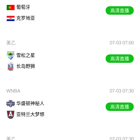
葡萄牙
高清直播
克罗地亚
美乙
07-03 07:00
雪松之星
高清直播
长岛野狮
WNBA
07-03 07:30
华盛顿神秘人
高清直播
亚特兰大梦想
美乙
07-03 07:30