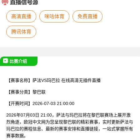
已结束
高清直播
咪咕体育
免费直播
腾讯体育
比赛介绍
【赛事名称】
萨法VS玛巴拉
在线高清无插件直播
【赛事分类】
黎巴联
【开赛时间】
2026-07-03 21:00:00
2026年07月03日 21:00，萨法与玛巴拉将在黎巴联赛场上展开激
烈角逐，欧冠中文网为您呈现黎巴联的精彩赛事，实时更新萨法与
玛巴拉的赛程信息、最新的赛事安排和直播链接，一站式掌握所有
赛事数据。