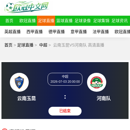
首页
欧冠直播
足球直播
篮球直播
足球录像
足球集锦
足球资讯
英超直播
西甲直播
德甲直播
意甲直播
法甲直播
欧冠直
首页
>
足球直播
>
中超
>
云南玉昆VS河南队 高清直播
中超
2026-07-03 20:00:00
:
云南玉昆
河南