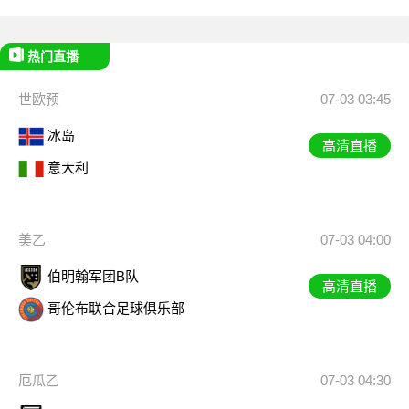
热门直播
世欧预
07-03 03:45
冰岛
高清直播
意大利
美乙
07-03 04:00
伯明翰军团B队
高清直播
哥伦布联合足球俱乐部
厄瓜乙
07-03 04:30