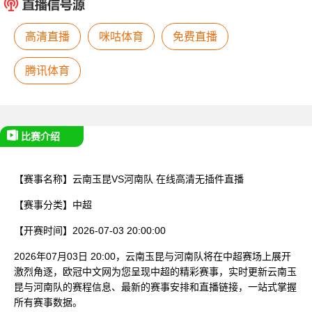
已结束
高清直播
咪咕体育
免费直播
腾讯体育
比赛介绍
【赛事名称】
云南玉昆VS河南队
在线高清无插件直播
【赛事分类】
中超
【开赛时间】
2026-07-03 20:00:00
2026年07月03日 20:00，云南玉昆与河南队将在中超赛场上展开
激烈角逐，欧冠中文网为您呈现中超的精彩赛事，实时更新云南玉
昆与河南队的赛程信息、最新的赛事安排和直播链接，一站式掌握
所有赛事数据。