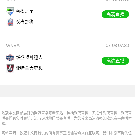
雪松之星
高清直播
长岛野狮
WNBA
07-03 07:30
华盛顿神秘人
高清直播
亚特兰大梦想
欧冠中文网是最好的欧冠直播观看网站，包括欧冠直播、无插件欧冠直播，欧冠直
播赛程表实时更新，还有足球热门联赛直播，为您带来高清流畅的欧冠赛事直播体
验。
网站声明：欧冠中文网提供的所有赛事直播信号均来自互联网，我们本身不提供任