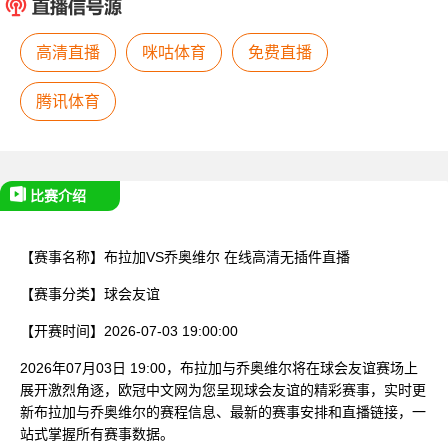
已结束
高清直播
咪咕体育
免费直播
腾讯体育
比赛介绍
【赛事名称】
布拉加VS乔奥维尔
在线高清无插件直播
【赛事分类】
球会友谊
【开赛时间】
2026-07-03 19:00:00
2026年07月03日 19:00，布拉加与乔奥维尔将在球会友谊赛场上
展开激烈角逐，欧冠中文网为您呈现球会友谊的精彩赛事，实时更
新布拉加与乔奥维尔的赛程信息、最新的赛事安排和直播链接，一
站式掌握所有赛事数据。