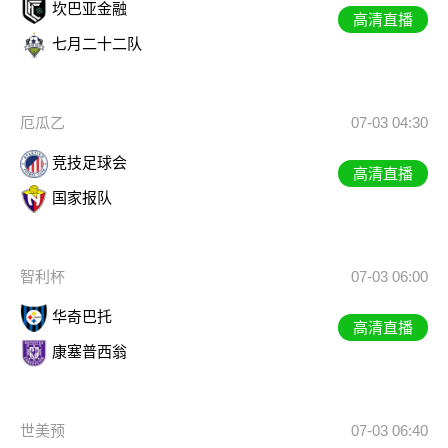
坎巴亚金融
高清直播
七月二十二队
厄瓜乙
07-03 04:30
竞技足球会
高清直播
国家报队
智利杯
07-03 06:00
华奇巴托
高清直播
康塞普西翁
世美预
07-03 06:40