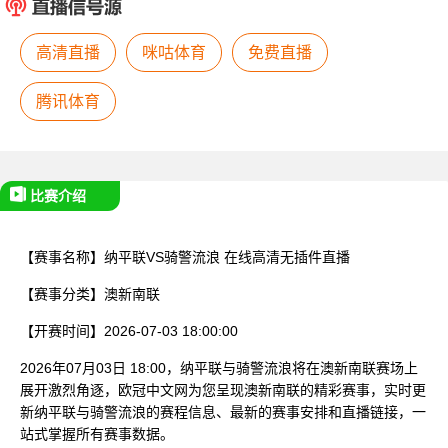
已结束
高清直播
咪咕体育
免费直播
腾讯体育
比赛介绍
【赛事名称】
纳平联VS骑警流浪
在线高清无插件直播
【赛事分类】
澳新南联
【开赛时间】
2026-07-03 18:00:00
2026年07月03日 18:00，纳平联与骑警流浪将在澳新南联赛场上
展开激烈角逐，欧冠中文网为您呈现澳新南联的精彩赛事，实时更
新纳平联与骑警流浪的赛程信息、最新的赛事安排和直播链接，一
站式掌握所有赛事数据。