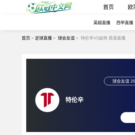
首页
欧
英超直播
西甲直播
首页
>
足球直播
>
球会友谊
>
特伦辛VS兹林 高清直播
球会友谊
20
特伦辛