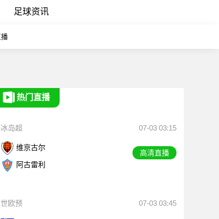
足球资讯
直播
热门直播
冰岛超
07-03 03:15
维京古尔
高清直播
阿古雷利
世欧预
07-03 03:45