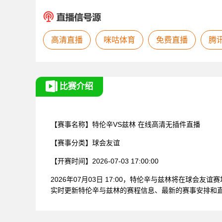
高清直播
咪咕体育
免费直播
腾
比赛介绍
【赛事名称】
特伦辛VS兹林
在线高清无插件直播
【赛事分类】
球会友谊
【开赛时间】
2026-07-03 17:00:00
2026年07月03日 17:00，特伦辛与兹林将在球
实时更新特伦辛与兹林的赛程信息、最新的赛事安排和