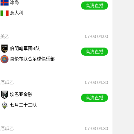
冰岛
高清直播
意大利
美乙
07-03 04:00
伯明翰军团B队
高清直播
哥伦布联合足球俱乐部
厄瓜乙
07-03 04:30
坎巴亚金融
高清直播
七月二十二队
厄瓜乙
07-03 04:30