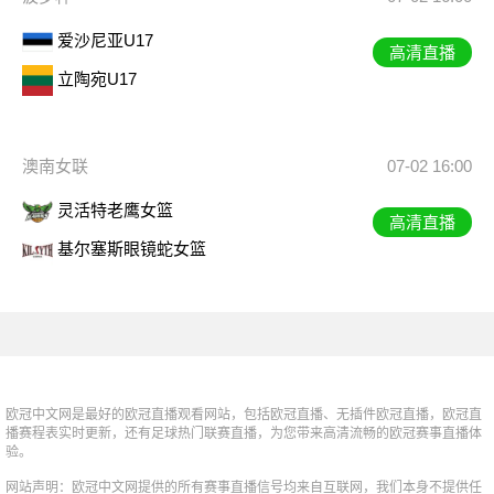
爱沙尼亚U17
高清直播
立陶宛U17
澳南女联
07-02 16:00
灵活特老鹰女篮
高清直播
基尔塞斯眼镜蛇女篮
欧冠中文网是最好的欧冠直播观看网站，包括欧冠直播、无插件欧冠直播，欧冠直
播赛程表实时更新，还有足球热门联赛直播，为您带来高清流畅的欧冠赛事直播体
验。
网站声明：欧冠中文网提供的所有赛事直播信号均来自互联网，我们本身不提供任