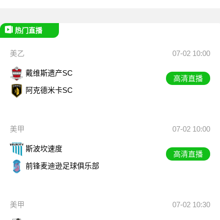
热门直播
美乙
07-02 10:00
戴维斯遗产SC
高清直播
阿克德米卡SC
美甲
07-02 10:00
斯波坎速度
高清直播
前锋麦迪逊足球俱乐部
美甲
07-02 10:30