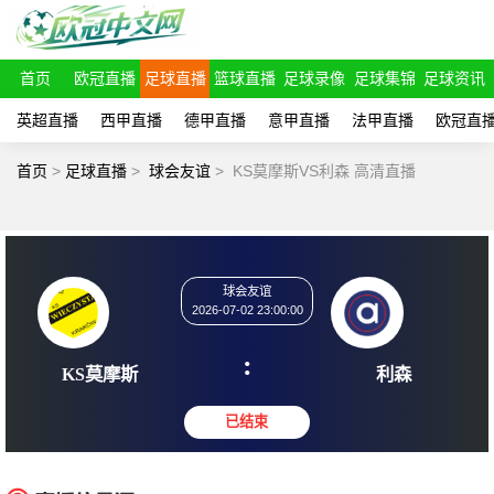
首页
欧冠直播
足球直播
篮球直播
足球录像
足球集锦
足球资讯
英超直播
西甲直播
德甲直播
意甲直播
法甲直播
欧冠直
首页
>
足球直播
>
球会友谊
>
KS莫摩斯VS利森 高清直播
球会友谊
2026-07-02 23:00:00
:
KS莫摩斯
利