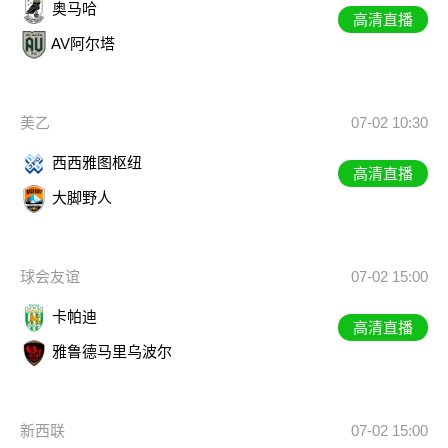
奥马哈
高清直播
AV阿尔塔
美乙
07-02 10:30
西西雅图枢纽
高清直播
大脚野人
球会友谊
07-02 15:00
卡帕迪
高清直播
雅鲁德马里乌波尔
新西联
07-02 15:00