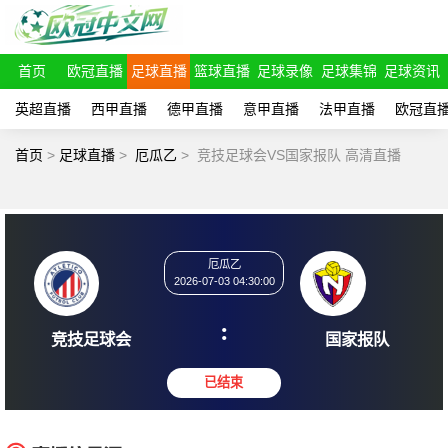
首页
欧冠直播
足球直播
篮球直播
足球录像
足球集锦
足球资讯
英超直播
西甲直播
德甲直播
意甲直播
法甲直播
欧冠直
首页
>
足球直播
>
厄瓜乙
>
竞技足球会VS国家报队 高清直播
厄瓜乙
2026-07-03 04:30:00
:
竞技足球会
国家