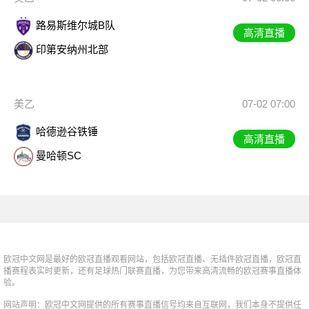
路易斯维尔城B队
高清直播
印第安纳州北部
美乙
07-02 07:00
哈德逊谷铁锤
高清直播
曼哈顿SC
欧冠中文网是最好的欧冠直播观看网站，包括欧冠直播、无插件欧冠直播，欧冠直
播赛程表实时更新，还有足球热门联赛直播，为您带来高清流畅的欧冠赛事直播体
验。
网站声明：欧冠中文网提供的所有赛事直播信号均来自互联网，我们本身不提供任