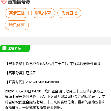
已结束
高清直播
咪咕体育
免费直播
腾讯体育
比赛介绍
【赛事名称】
坎巴亚金融VS七月二十二队
在线高清无插件直播
【赛事分类】
厄瓜乙
【开赛时间】
2026-07-03 04:30:00
2026年07月03日 04:30，坎巴亚金融与七月二十二队将在厄瓜乙
赛场上展开激烈角逐，欧冠中文网为您呈现厄瓜乙的精彩赛事，实
时更新坎巴亚金融与七月二十二队的赛程信息、最新的赛事安排和
直播链接，一站式掌握所有赛事数据。