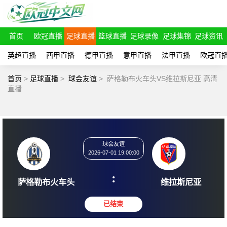
首页
欧冠直播
足球直播
篮球直播
足球录像
足球集锦
足球资讯
英超直播
西甲直播
德甲直播
意甲直播
法甲直播
欧冠直
首页
>
足球直播
>
球会友谊
>
萨格勒布火车头VS维拉斯尼亚 高清
直播
球会友谊
2026-07-01 19:00:00
:
萨格勒布火车头
维拉斯