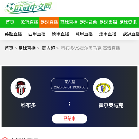
首页
欧冠直播
足球直播
篮球直播
足球录像
足球集锦
足球资讯
英超直播
西甲直播
德甲直播
意甲直播
法甲直播
欧冠直
首页
>
足球直播
>
蒙古超
>
科布多VS霍尔奥马克 高清直播
蒙古超
2026-07-01 19:00:00
:
科布多
霍尔奥