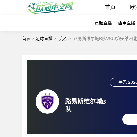
首页
欧
英超直播
西甲直播
首页
>
足球直播
>
美乙
>
路易斯维尔城B队VS印第安纳州北
美乙
2026
路易斯维尔城B
队