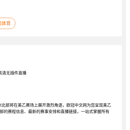
讯体育
高清无插件直播
第安纳州北部将在美乙赛场上展开激烈角逐，欧冠中文网为您呈现美乙
北部的赛程信息、最新的赛事安排和直播链接，一站式掌握所有