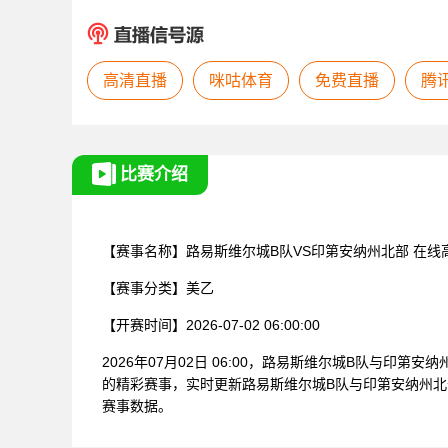
高清直播
咪咕体育
免费直播
腾
比赛介绍
【赛事名称】
路易斯维尔城B队VS印第安纳州北部
在线
【赛事分类】
美乙
【开赛时间】
2026-07-02 06:00:00
2026年07月02日 06:00，路易斯维尔城B队与印
的精彩赛事，实时更新路易斯维尔城B队与印第安纳州
赛事数据。