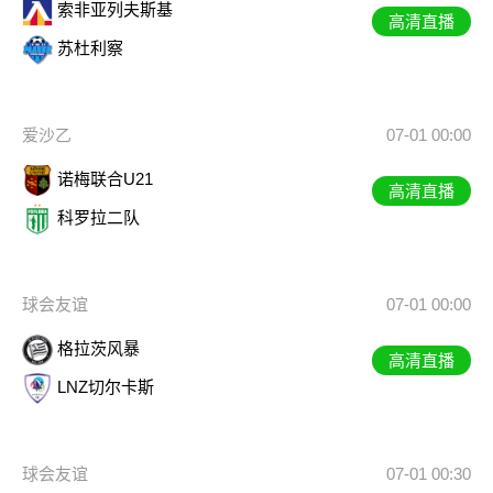
索非亚列夫斯基
高清直播
苏杜利察
爱沙乙
07-01 00:00
诺梅联合U21
高清直播
科罗拉二队
球会友谊
07-01 00:00
格拉茨风暴
高清直播
LNZ切尔卡斯
球会友谊
07-01 00:30