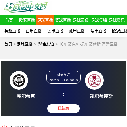
首页
欧冠直播
足球直播
篮球直播
足球录像
足球集锦
足球资讯
英超直播
西甲直播
德甲直播
意甲直播
法甲直播
欧冠直
首页
>
足球直播
>
球会友谊
>
帕尔蒂克VS凯尔蒂赫斯 高清直播
球会友谊
2026-07-01 02:00:00
:
帕尔蒂克
凯尔蒂