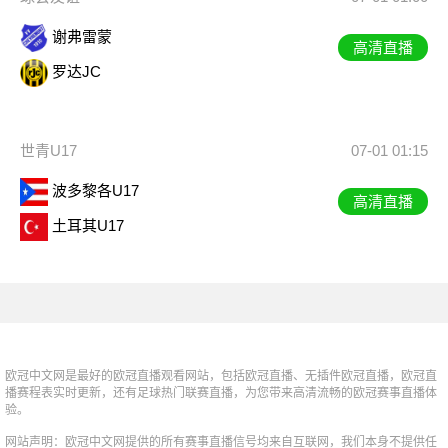
谢弗雷蒙
高清直播
罗达JC
世青U17
07-01 01:15
波多黎各U17
高清直播
土耳其U17
欧冠中文网是最好的欧冠直播观看网站，包括欧冠直播、无插件欧冠直播，欧冠直
播赛程表实时更新，还有足球热门联赛直播，为您带来高清流畅的欧冠赛事直播体
验。
网站声明：欧冠中文网提供的所有赛事直播信号均来自互联网，我们本身不提供任