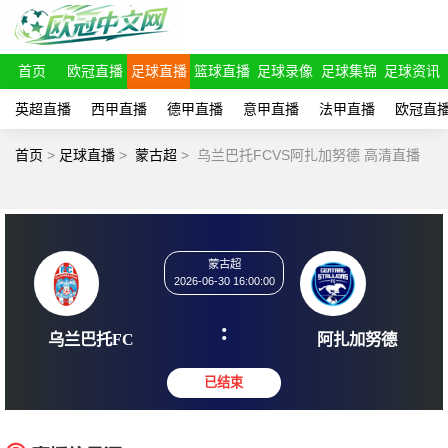
首页
欧冠直播
足球直播
篮球直播
足球录像
足球集锦
足球资讯
英超直播
西甲直播
德甲直播
意甲直播
法甲直播
欧冠直
首页
>
足球直播
>
蒙古超
>
乌兰巴托FCVS阿扎加努德 高清直播
蒙古超
2026-06-30 16:00:00
:
乌兰巴托FC
阿扎加