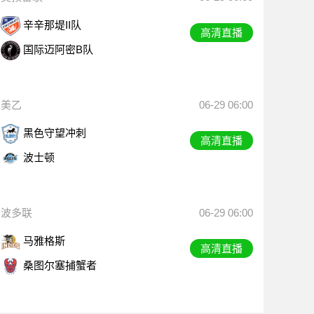
辛辛那堤II队
高清直播
国际迈阿密B队
美乙
06-29 06:00
黑色守望冲刺
高清直播
波士顿
波多联
06-29 06:00
马雅格斯
高清直播
桑图尔塞捕蟹者