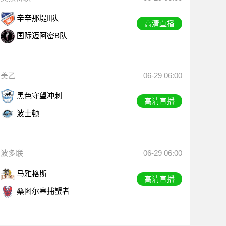
辛辛那堤II队
高清直播
国际迈阿密B队
美乙
06-29 06:00
黑色守望冲刺
高清直播
波士顿
波多联
06-29 06:00
马雅格斯
高清直播
桑图尔塞捕蟹者