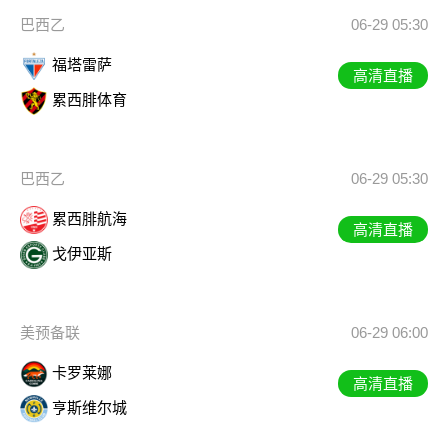
巴西乙
06-29 05:30
福塔雷萨
高清直播
累西腓体育
巴西乙
06-29 05:30
累西腓航海
高清直播
戈伊亚斯
美预备联
06-29 06:00
卡罗莱娜
高清直播
亨斯维尔城