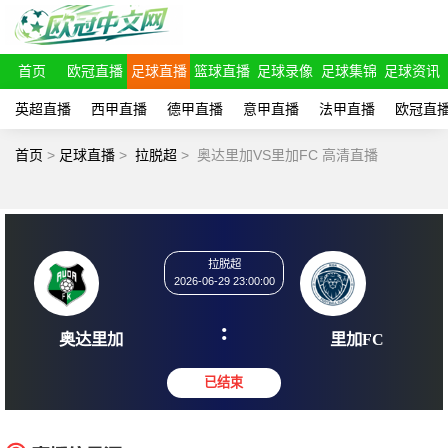
首页
欧冠直播
足球直播
篮球直播
足球录像
足球集锦
足球资讯
英超直播
西甲直播
德甲直播
意甲直播
法甲直播
欧冠直
首页
>
足球直播
>
拉脱超
>
奥达里加VS里加FC 高清直播
拉脱超
2026-06-29 23:00:00
:
奥达里加
里加