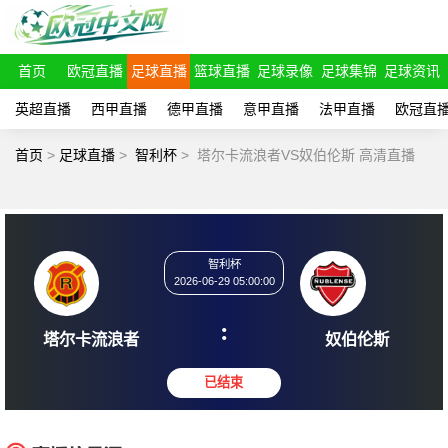
首页
欧冠直播
足球直播
篮球直播
足球录像
足球集锦
足球资讯
英超直播
西甲直播
德甲直播
意甲直播
法甲直播
欧冠直
首页
>
足球直播
>
智利杯
>
塔尔卡流浪者VS奴伯伦斯 高清直播
智利杯
2026-06-29 05:00:00
:
塔尔卡流浪者
奴伯