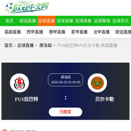
首页
欧冠直播
足球直播
篮球直播
足球录像
足球集锦
足球资讯
英超直播
西甲直播
德甲直播
意甲直播
法甲直播
欧冠直
首页
>
足球直播
>
摩洛超
>
FUS拉巴特VS贝尔卡勒 高清直播
摩洛超
2026-06-29 01:00:00
:
FUS拉巴特
贝尔