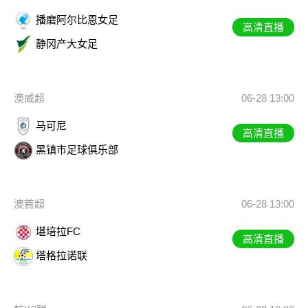
播磨阿尔比恩女足
高清直播
静冈产大女足
澳威超
06-28 13:00
马可尼
高清直播
黑镇市足球俱乐部
澳首超
06-28 13:00
堪培拉FC
高清直播
塔格拉诺联