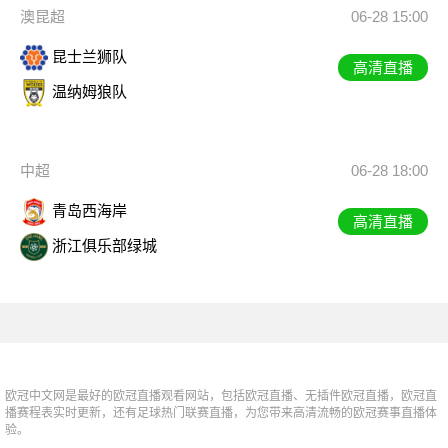
澳昆超
06-28 15:00
昆士兰狮队
高清直播
温纳姆狼队
中超
06-28 18:00
青岛西海岸
高清直播
浙江俱乐部绿城
欧冠中文网是最好的欧冠直播观看网站，包括欧冠直播、无插件欧冠直播，欧冠直
播赛程表实时更新，还有足球热门联赛直播，为您带来高清流畅的欧冠赛事直播体
验。