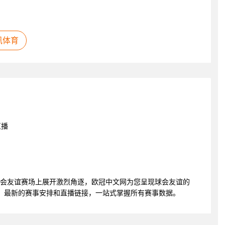
讯体育
直播
摩将在球会友谊赛场上展开激烈角逐，欧冠中文网为您呈现球会友谊的
、最新的赛事安排和直播链接，一站式掌握所有赛事数据。