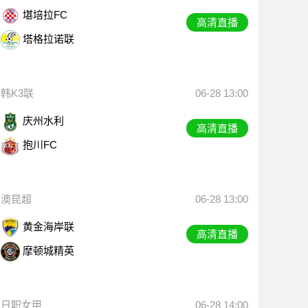
堪培拉FC
高清直播
塔格拉诺联
韩K3联
06-28 13:00
庆州水利
高清直播
抱川FC
澳昆超
06-28 13:00
黄金海岸联
高清直播
摩顿城精英
日职女甲
06-28 14:00