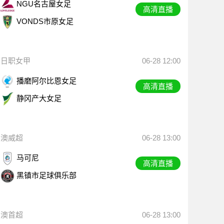
NGU名古屋女足
高清直播
VONDS市原女足
日职女甲
06-28 12:00
播磨阿尔比恩女足
高清直播
静冈产大女足
澳威超
06-28 13:00
马可尼
高清直播
黑镇市足球俱乐部
澳首超
06-28 13:00