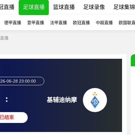
冠直播
足球直播
篮球直播
足球录像
足球集锦
德甲直播
意甲直播
法甲直播
欧冠直播
中超直播
欧国联
清直播
26-06-28 23:00:00
:
基辅迪纳摩
已结束