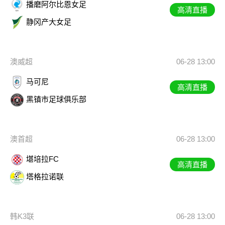
播磨阿尔比恩女足
高清直播
静冈产大女足
澳威超
06-28 13:00
马可尼
高清直播
黑镇市足球俱乐部
澳首超
06-28 13:00
堪培拉FC
高清直播
塔格拉诺联
韩K3联
06-28 13:00