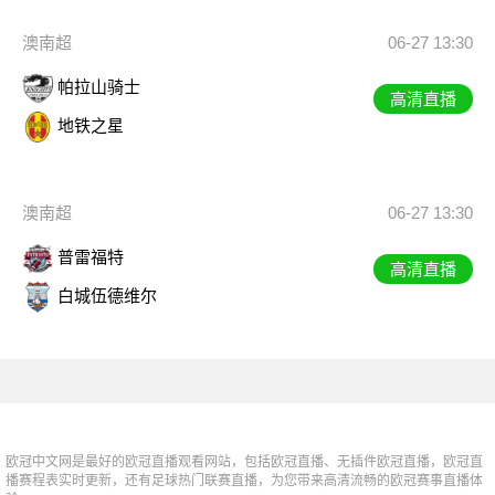
澳南超
06-27 13:30
帕拉山骑士
高清直播
地铁之星
澳南超
06-27 13:30
普雷福特
高清直播
白城伍德维尔
欧冠中文网是最好的欧冠直播观看网站，包括欧冠直播、无插件欧冠直播，欧冠直
播赛程表实时更新，还有足球热门联赛直播，为您带来高清流畅的欧冠赛事直播体