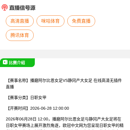
已结束
高清直播
咪咕体育
免费直播
腾讯体育
比赛介绍
【赛事名称】
播磨阿尔比恩女足VS静冈产大女足
在线高清无插件
直播
【赛事分类】
日职女甲
【开赛时间】
2026-06-28 12:00:00
2026年06月28日 12:00，播磨阿尔比恩女足与静冈产大女足将在
日职女甲赛场上展开激烈角逐，欧冠中文网为您呈现日职女甲的精