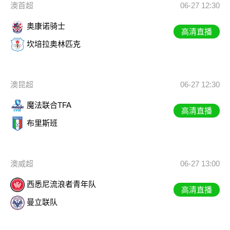
澳首超
06-27 12:30
奥康诺骑士
高清直播
坎培拉奥林匹克
澳昆超
06-27 12:30
魔法联合TFA
高清直播
布里斯班
澳威超
06-27 13:00
西悉尼流浪者青年队
高清直播
曼立联队