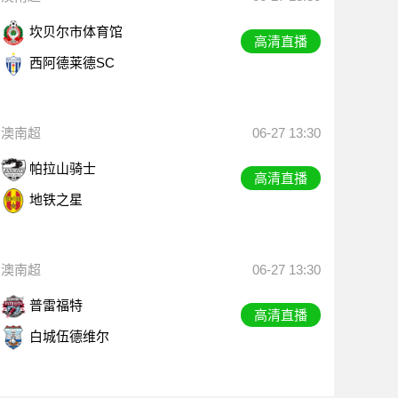
坎贝尔市体育馆
高清直播
西阿德莱德SC
澳南超
06-27 13:30
帕拉山骑士
高清直播
地铁之星
澳南超
06-27 13:30
普雷福特
高清直播
白城伍德维尔