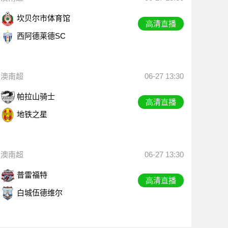
坎贝尔市体育馆
高清直播
西阿德莱德SC
澳南超
06-27 13:30
帕拉山骑士
高清直播
地铁之星
澳南超
06-27 13:30
普雷福特
高清直播
白城伍德维尔